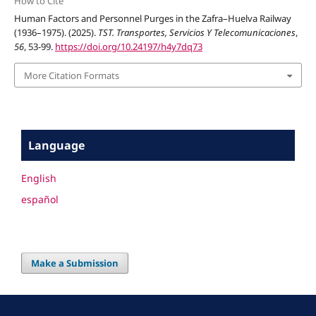
How to Cite
Human Factors and Personnel Purges in the Zafra–Huelva Railway
(1936–1975). (2025).
TST. Transportes, Servicios Y Telecomunicaciones
,
56
, 53-99.
https://doi.org/10.24197/h4y7dq73
More Citation Formats
Language
English
español
Make a Submission