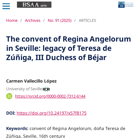
Home
/
Archives
/
No. 91 (2025)
/
ARTICLES
The convent of Regina Angelorum
in Seville: legacy of Teresa de
Zúñiga, III Duchess of Béjar
Carmen Vallecillo López
University of Seville
https://orcid.org/0000-0002-7312-6144
DOI:
https://doi.org/10.24197/x57f8175
Keywords:
convent of Regina Angelorum, doña Teresa de
Zúñiga, Seville, 16th century