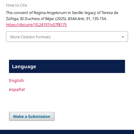
How to Cite
The convent of Regina Angelorum in Seville: legacy of Teresa de
Zúñiga, III Duchess of Béjar. (2025).
BSAA Arte
,
91
, 135-154.
https://doi.org/10.24197/x57f8175
More Citation Formats
Language
English
español
Make a Submission