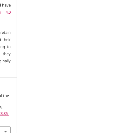
l have
n 4.0
retain
t their
ing to
 they
inally
f the
6.
3.85-