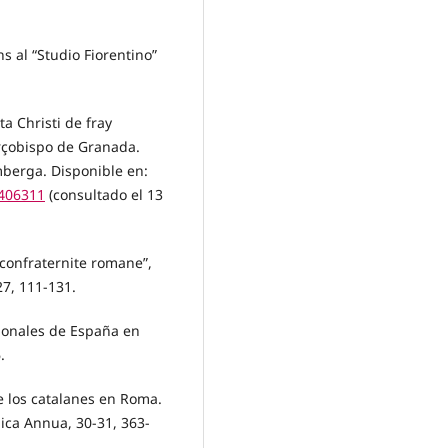
ns al “Studio Fiorentino”
a Christi de fray
rçobispo de Granada.
erga. Disponible en:
=406311
(consultado el 13
 confraternite romane”,
27, 111-131.
cionales de España en
.
de los catalanes en Roma.
ica Annua, 30-31, 363-