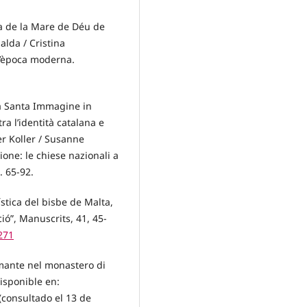
ca de la Mare de Déu de
alda / Cristina
 l’època moderna.
.
lla Santa Immagine in
a l’identità catalana e
der Koller / Susanne
ione: le chiese nazionali a
 65-92.
ística del bisbe de Malta,
ció”, Manuscrits, 41, 45-
271
ramante nel monastero di
isponible en:
(consultado el 13 de