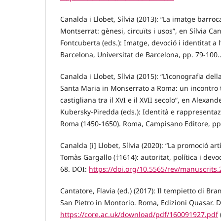
Canalda i Llobet, Sílvia (2013): “La imatge barro
Montserrat: gènesi, circuïts i usos”, en Sílvia Can
Fontcuberta (eds.): Imatge, devoció i identitat a
Barcelona, Universitat de Barcelona, pp. 79-100.
Canalda i Llobet, Sílvia (2015): “L’iconografia de
Santa Maria in Monserrato a Roma: un incontro tr
castigliana tra il XVI e il XVII secolo”, en Alexan
Kubersky-Piredda (eds.): Identità e rappresentaz
Roma (1450-1650). Roma, Campisano Editore, pp.
Canalda [i] Llobet, Sílvia (2020): “La promoció art
Tomàs Gargallo (†1614): autoritat, política i devo
68. DOI:
https://doi.org/10.5565/rev/manuscrits.
Cantatore, Flavia (ed.) (2017): Il tempietto di B
San Pietro in Montorio. Roma, Edizioni Quasar. D
https://core.ac.uk/download/pdf/160091927.pdf