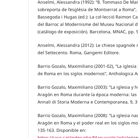
Anselmi, Alessandra (1992): “8. Tommaso De Marc
sobreporta de l’església de Montserrat a Roma”
Bassegoda i Hugas (ed.): La col·lecció Raimon Cas
del Barroc al Modernisme del Museu Nacional d’
(catálogo de exposición). Barcelona, MNAC, pp. 
Anselmi, Alessandra (2012): Le chiese spagnole 
del Settecento. Roma, Gangemi Editore.
Barrio Gozalo, Maximiliano (2001-02), “La iglesia
de Roma en los siglos modernos”, Anthologica A
Barrio Gozalo, Maximiliano (2003): “La iglesia y 
Aragón en Roma durante la época moderna: las r
Annali di Storia Moderna e Contemporanea, 9, 3
Barrio Gozalo, Maximiliano (2008): “La iglesia na
Aragón en Roma y el poder real en los siglos mo
135-163. Disponible en:
https://raco.cat/index.php/Manuscrits/article/v