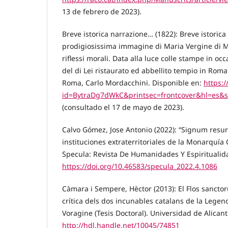
13 de febrero de 2023).
Breve istorica narrazione… (1822): Breve istorica
prodigiosissima immagine di Maria Vergine di M
riflessi morali. Data alla luce colle stampe in oc
del di Lei ristaurato ed abbellito tempio in Ro
Roma, Carlo Mordacchini. Disponible en:
https:
id=BytraDg7dWkC&printsec=frontcover&hl=es
(consultado el 17 de mayo de 2023).
Calvo Gómez, Jose Antonio (2022): “Signum resurr
instituciones extraterritoriales de la Monarquía C
Specula: Revista De Humanidades Y Espiritualida
https://doi.org/10.46583/specula_2022.4.1086
Càmara i Sempere, Hèctor (2013): El Flos sancto
crítica dels dos incunables catalans de la Lege
Voragine (Tesis Doctoral). Universidad de Alican
http://hdl.handle.net/10045/74851