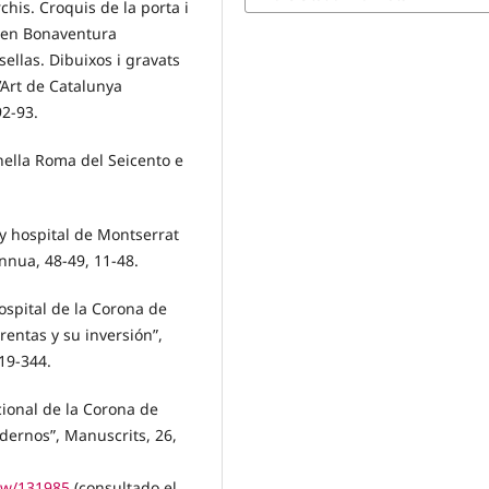
his. Croquis de la porta i
, en Bonaventura
ellas. Dibuixos i gravats
Art de Catalunya
92-93.
nella Roma del Seicento e
 y hospital de Montserrat
nnua, 48-49, 11-48.
hospital de la Corona de
entas y su inversión”,
19-344.
cional de la Corona de
dernos”, Manuscrits, 26,
iew/131985
(consultado el