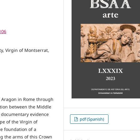
106
y, Virgin of Montserrat,
of Aragon in Rome through
ition between the Middle
d documentary evidence
pdf (Spanish)
pe of the Virgin of
e foundation of a
ng the arms of this Crown