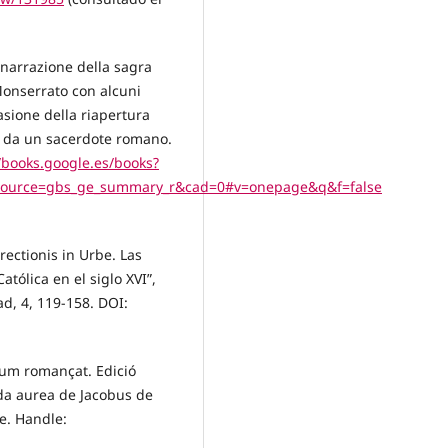
 narrazione della sagra
onserrato con alcuni
casione della riapertura
ma da un sacerdote romano.
//books.google.es/books?
&source=gbs_ge_summary_r&cad=0#v=onepage&q&f=false
ectionis in Urbe. Las
atólica en el siglo XVI”,
d, 4, 119-158. DOI:
rum romançat. Edició
nda aurea de Jacobus de
te. Handle: