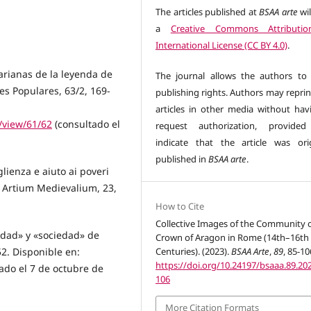
The articles published at
BSAA arte
wil
a
Creative Commons Attributio
International License (CC BY 4.0)
.
arianas de la leyenda de
The journal allows the authors to 
es Populares, 63/2, 169-
publishing rights. Authors may reprin
articles in other media without hav
e/view/61/62
(consultado el
request authorization, provided
indicate that the article was orig
published in
BSAA arte
.
glienza e aiuto ai poveri
s Artium Medievalium, 23,
How to Cite
Collective Images of the Community o
idad» y «sociedad» de
Crown of Aragon in Rome (14th–16th
2. Disponible en:
Centuries). (2023).
BSAA Arte
,
89
, 85-10
https://doi.org/10.24197/bsaaa.89.202
ado el 7 de octubre de
106
More Citation Formats