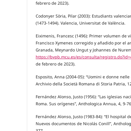
febrero de 2023).
Codonyer Sòria, Pilar (2003): Estudiants valencia
(1473-1494). Valencia, Universitat de València.
Eiximenis, Francesc (1496): Primer volumen de vit
Francisco Xymenes corregido y añadido por el a
Granada, Meynardo Ungut y Johannes de Nuremb
https://bvpb.mcu.es/es/consulta/registro.do?id
de febrero de 2023).
Esposito, Anna (2004-05): “Uomini e donne nelle
Archivio della Società Romana di Storia Patria, 1
Fernández Alonso, Justo (1956): “Las iglesias na
Roma. Sus orígenes”, Anthologica Annua, 4, 9-76
Fernández Alonso, Justo (1983-84): “El hospital 
Nuevos documentos de Nicolás Conill”, Antholog
377.