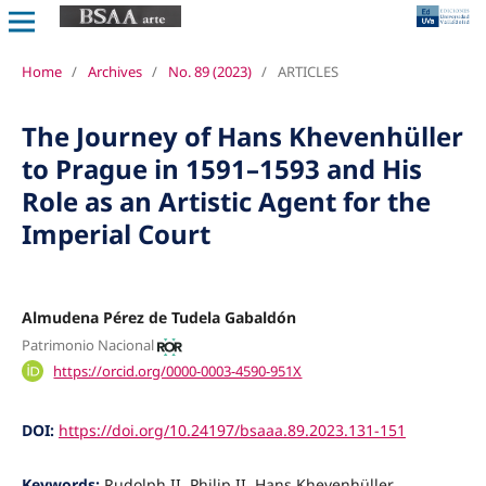
Home
/
Archives
/
No. 89 (2023)
/
ARTICLES
The Journey of Hans Khevenhüller
to Prague in 1591–1593 and His
Role as an Artistic Agent for the
Imperial Court
Almudena Pérez de Tudela Gabaldón
Patrimonio Nacional
https://orcid.org/0000-0003-4590-951X
DOI:
https://doi.org/10.24197/bsaaa.89.2023.131-151
Keywords:
Rudolph II, Philip II, Hans Khevenhüller,