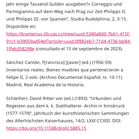
Jahr einige Tausend Gulden ausgeben?» Correggio und
Parmigianino auf dem Weg nach Prag zur Zeit Philipps II.
und Philipps III. von Spanien”, Studia Rudolphina, 2, 3-15.
Disponible en:
https://kramerius.lib.cas.cz/view/uuid:5340a8d0-7bb1-415f-
91c1-b39059ad54ef?article=uuid:0f882eb7-71d4-4736-bb84-
1ffeb358298e
(consultado el 15 de septiembre de 2023).
Sánchez Cantón, F[rancisco] J[avier] (ed.) (1956-59):
Inventarios reales. Bienes muebles que pertenecieron a
Felipe II, 2 vols. (Archivo Documental Español, ts. 10-11).
Madrid, Real Academia de la Historia.
Schönherr, David Ritter von (ed.) (1893): “Urkunden und
Regesten aus dem k. k. Statthalterei- Archiv in Innsbruck
(1577-1579)”, Jahrbuch der kunsthistorischen Sammlungen
des Allerhöchsten Kaiserhauses, 14/2, LXXI-CCXIII. DOI:
https://doi.org/10.11588/diglit.5885.15