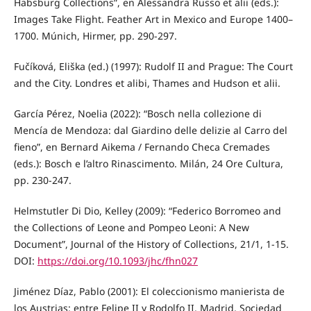
Habsburg Collections”, en Alessandra Russo et alii (eds.):
Images Take Flight. Feather Art in Mexico and Europe 1400–
1700. Múnich, Hirmer, pp. 290-297.
Fučíková, Eliška (ed.) (1997): Rudolf II and Prague: The Court
and the City. Londres et alibi, Thames and Hudson et alii.
García Pérez, Noelia (2022): “Bosch nella collezione di
Mencía de Mendoza: dal Giardino delle delizie al Carro del
fieno”, en Bernard Aikema / Fernando Checa Cremades
(eds.): Bosch e l’altro Rinascimento. Milán, 24 Ore Cultura,
pp. 230-247.
Helmstutler Di Dio, Kelley (2009): “Federico Borromeo and
the Collections of Leone and Pompeo Leoni: A New
Document”, Journal of the History of Collections, 21/1, 1-15.
DOI:
https://doi.org/10.1093/jhc/fhn027
Jiménez Díaz, Pablo (2001): El coleccionismo manierista de
los Austrias: entre Felipe II y Rodolfo II. Madrid, Sociedad