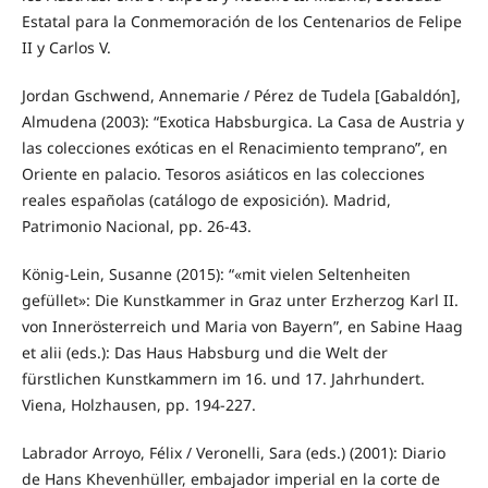
Estatal para la Conmemoración de los Centenarios de Felipe
II y Carlos V.
Jordan Gschwend, Annemarie / Pérez de Tudela [Gabaldón],
Almudena (2003): “Exotica Habsburgica. La Casa de Austria y
las colecciones exóticas en el Renacimiento temprano”, en
Oriente en palacio. Tesoros asiáticos en las colecciones
reales españolas (catálogo de exposición). Madrid,
Patrimonio Nacional, pp. 26-43.
König-Lein, Susanne (2015): “«mit vielen Seltenheiten
gefüllet»: Die Kunstkammer in Graz unter Erzherzog Karl II.
von Innerösterreich und Maria von Bayern”, en Sabine Haag
et alii (eds.): Das Haus Habsburg und die Welt der
fürstlichen Kunstkammern im 16. und 17. Jahrhundert.
Viena, Holzhausen, pp. 194-227.
Labrador Arroyo, Félix / Veronelli, Sara (eds.) (2001): Diario
de Hans Khevenhüller, embajador imperial en la corte de