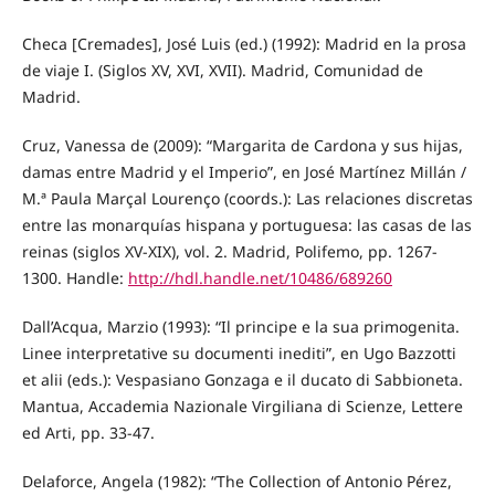
Checa [Cremades], José Luis (ed.) (1992): Madrid en la prosa
de viaje I. (Siglos XV, XVI, XVII). Madrid, Comunidad de
Madrid.
Cruz, Vanessa de (2009): “Margarita de Cardona y sus hijas,
damas entre Madrid y el Imperio”, en José Martínez Millán /
M.ª Paula Marçal Lourenço (coords.): Las relaciones discretas
entre las monarquías hispana y portuguesa: las casas de las
reinas (siglos XV-XIX), vol. 2. Madrid, Polifemo, pp. 1267-
1300. Handle:
http://hdl.handle.net/10486/689260
Dall’Acqua, Marzio (1993): “Il principe e la sua primogenita.
Linee interpretative su documenti inediti”, en Ugo Bazzotti
et alii (eds.): Vespasiano Gonzaga e il ducato di Sabbioneta.
Mantua, Accademia Nazionale Virgiliana di Scienze, Lettere
ed Arti, pp. 33-47.
Delaforce, Angela (1982): “The Collection of Antonio Pérez,