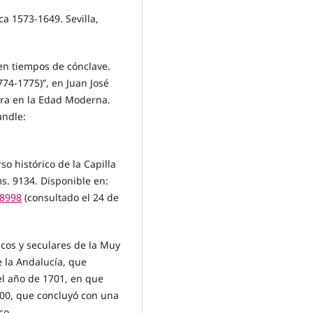
a 1573-1649. Sevilla,
 en tiempos de cónclave.
774-1775)”, en Juan José
tura en la Edad Moderna.
andle:
o histórico de la Capilla
ms. 9134. Disponible en:
88998
(consultado el 24 de
ticos y seculares de la Muy
e la Andalucía, que
l año de 1701, en que
1800, que concluyó con una
co.