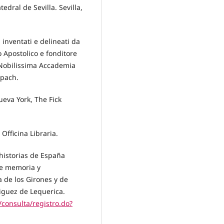
edral de Sevilla. Sevilla,
i inventati e delineati da
o Apostolico e fonditore
 Nobilissima Accademia
mpach.
ueva York, The Fick
 Officina Libraria.
historias de España
e memoria y
a de los Girones y de
ñiguez de Lequerica.
s/consulta/registro.do?