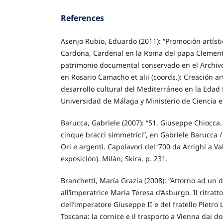
References
Asenjo Rubio, Eduardo (2011): “Promoción artísti
Cardona, Cardenal en la Roma del papa Clemente
patrimonio documental conservado en el Archivo 
en Rosario Camacho et alii (coords.): Creación a
desarrollo cultural del Mediterráneo en la Eda
Universidad de Málaga y Ministerio de Ciencia e
Barucca, Gabriele (2007): “51. Giuseppe Chiocca.
cinque bracci simmetrici”, en Gabriele Barucca /
Ori e argenti. Capolavori del ‘700 da Arrighi a Va
exposición). Milán, Skira, p. 231.
Branchetti, María Grazia (2008): “Attorno ad un 
all’imperatrice Maria Teresa d’Asburgo. Il ritratt
dell’imperatore Giuseppe II e del fratello Pietr
Toscana: la cornice e il trasporto a Vienna dai do