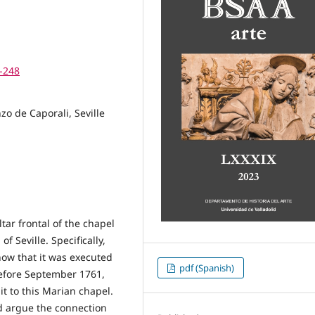
9-248
zo de Caporali, Seville
ltar frontal of the chapel
f Seville. Specifically,
now that it was executed
pdf (Spanish)
before September 1761,
t to this Marian chapel.
nd argue the connection