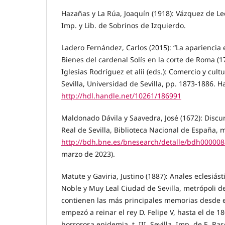
Hazañas y La Rúa, Joaquín (1918): Vázquez de Lec
Imp. y Lib. de Sobrinos de Izquierdo.
Ladero Fernández, Carlos (2015): “La apariencia
Bienes del cardenal Solís en la corte de Roma (1
Iglesias Rodríguez et alii (eds.): Comercio y cul
Sevilla, Universidad de Sevilla, pp. 1873-1886. H
http://hdl.handle.net/10261/186991
Maldonado Dávila y Saavedra, José (1672): Discurs
Real de Sevilla, Biblioteca Nacional de España, 
http://bdh.bne.es/bnesearch/detalle/bdh00000
marzo de 2023).
Matute y Gaviria, Justino (1887): Anales eclesiás
Noble y Muy Leal Ciudad de Sevilla, metrópoli d
contienen las más principales memorias desde e
empezó a reinar el rey D. Felipe V, hasta el de 
horrorosa epidemia, t. III. Sevilla, Imp. de E. Ras