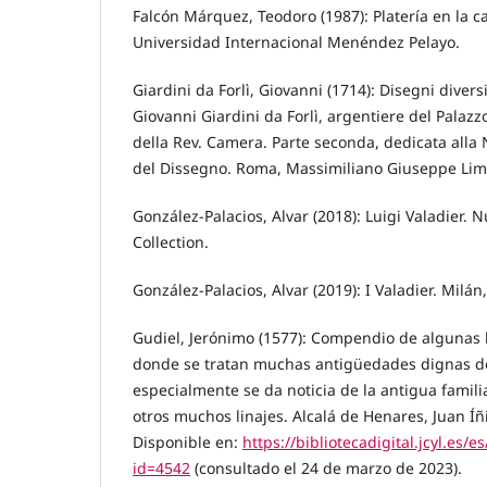
Falcón Márquez, Teodoro (1987): Platería en la cat
Universidad Internacional Menéndez Pelayo.
Giardini da Forlì, Giovanni (1714): Disegni divers
Giovanni Giardini da Forlì, argentiere del Palazz
della Rev. Camera. Parte seconda, dedicata alla
del Dissegno. Roma, Massimiliano Giuseppe Li
González-Palacios, Alvar (2018): Luigi Valadier. N
Collection.
González-Palacios, Alvar (2019): I Valadier. Milán,
Gudiel, Jerónimo (1577): Compendio de algunas 
donde se tratan muchas antigüedades dignas d
especialmente se da noticia de la antigua famili
otros muchos linajes. Alcalá de Henares, Juan Í
Disponible en:
https://bibliotecadigital.jcyl.es/e
id=4542
(consultado el 24 de marzo de 2023).