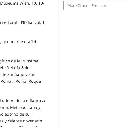
n Museums Wien, 10, 10-
More Citation Formats
ed orafi d’Italia, vol. 1:
, gemmari e orafi di
írico de la Purísima
bró el día 8 de
l de Santiago y San
de Roma… Roma, Roque
del origen de la milagrosa
anta, Metropolitana y
evo adorno de su
tas y célebre novenario