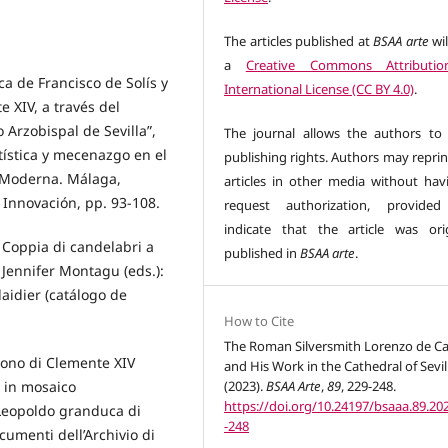
The articles published at
BSAA arte
wil
a
Creative Commons Attributio
ca de Francisco de Solís y
International License (CC BY 4.0)
.
 XIV, a través del
Arzobispal de Sevilla”,
The journal allows the authors to 
rtística y mecenazgo en el
publishing rights. Authors may reprin
d Moderna. Málaga,
articles in other media without hav
 Innovación, pp. 93-108.
request authorization, provided
indicate that the article was orig
 Coppia di candelabri a
published in
BSAA arte
.
 Jennifer Montagu (eds.):
laidier (catálogo de
How to Cite
The Roman Silversmith Lorenzo de Ca
dono di Clemente XIV
and His Work in the Cathedral of Sevil
o in mosaico
(2023).
BSAA Arte
,
89
, 229-248.
https://doi.org/10.24197/bsaaa.89.20
o Leopoldo granduca di
-248
cumenti dell’Archivio di