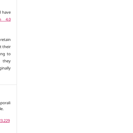
l have
n 4.0
retain
t their
ing to
 they
inally
porali
le.
23.229