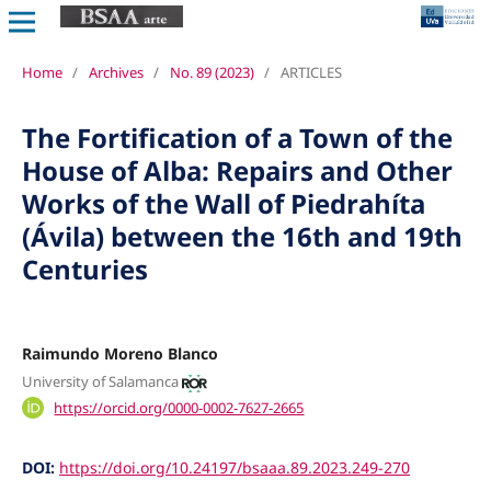
Home
/
Archives
/
No. 89 (2023)
/
ARTICLES
The Fortification of a Town of the
House of Alba: Repairs and Other
Works of the Wall of Piedrahíta
(Ávila) between the 16th and 19th
Centuries
Raimundo Moreno Blanco
University of Salamanca
https://orcid.org/0000-0002-7627-2665
DOI:
https://doi.org/10.24197/bsaaa.89.2023.249-270