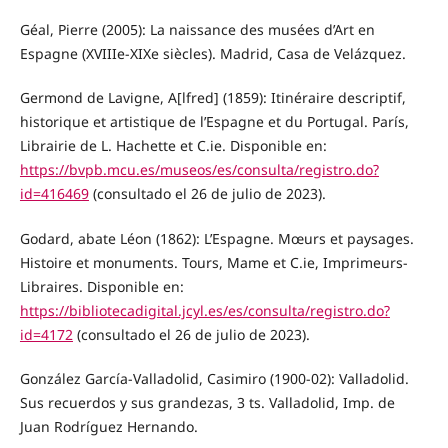
Géal, Pierre (2005): La naissance des musées d’Art en
Espagne (XVIIIe-XIXe siècles). Madrid, Casa de Velázquez.
Germond de Lavigne, A[lfred] (1859): Itinéraire descriptif,
historique et artistique de l’Espagne et du Portugal. París,
Librairie de L. Hachette et C.ie. Disponible en:
https://bvpb.mcu.es/museos/es/consulta/registro.do?
id=416469
(consultado el 26 de julio de 2023).
Godard, abate Léon (1862): L’Espagne. Mœurs et paysages.
Histoire et monuments. Tours, Mame et C.ie, Imprimeurs-
Libraires. Disponible en:
https://bibliotecadigital.jcyl.es/es/consulta/registro.do?
id=4172
(consultado el 26 de julio de 2023).
González García-Valladolid, Casimiro (1900-02): Valladolid.
Sus recuerdos y sus grandezas, 3 ts. Valladolid, Imp. de
Juan Rodríguez Hernando.