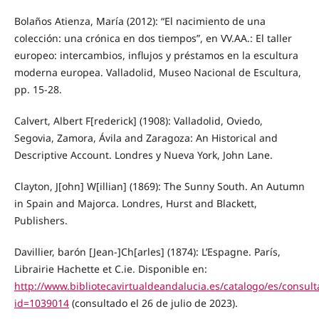
Bolaños Atienza, María (2012): “El nacimiento de una
colección: una crónica en dos tiempos”, en VV.AA.: El taller
europeo: intercambios, influjos y préstamos en la escultura
moderna europea. Valladolid, Museo Nacional de Escultura,
pp. 15-28.
Calvert, Albert F[rederick] (1908): Valladolid, Oviedo,
Segovia, Zamora, Ávila and Zaragoza: An Historical and
Descriptive Account. Londres y Nueva York, John Lane.
Clayton, J[ohn] W[illian] (1869): The Sunny South. An Autumn
in Spain and Majorca. Londres, Hurst and Blackett,
Publishers.
Davillier, barón [Jean-]Ch[arles] (1874): L’Espagne. París,
Librairie Hachette et C.ie. Disponible en:
http://www.bibliotecavirtualdeandalucia.es/catalogo/es/consult
id=1039014
(consultado el 26 de julio de 2023).