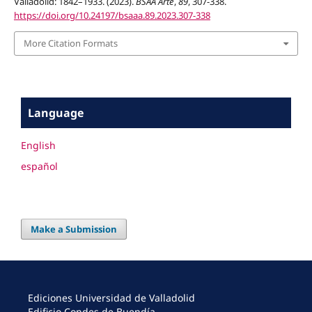
Valladolid: 1842–1933. (2023).
BSAA Arte
,
89
, 307-338.
https://doi.org/10.24197/bsaaa.89.2023.307-338
More Citation Formats
Language
English
español
Make a Submission
Ediciones Universidad de Valladolid
Edificio Condes de Buendía