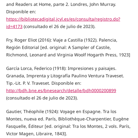
and Readers at Home, parte 2. Londres, John Murray.
Disponible en:
https://bibliotecadigital.jcyl.es/es/consulta/registro.do?
id=4173
(consultado el 26 de julio de 2023).
Fry, Roger Eliot (2016): Viaje a Castilla (1922). Palencia,
Región Editorial [ed. original: A Sampler of Castile,
Richmond, Leonard and Virginia Woolf Hogarth Press, 1923]
García Lorca, Federico (1918): Impresiones y paisajes.
Granada, Imprenta y Litografía Paulino Ventura Traveset.
Tip.-Lit. P. V. Traveset. Disponible en:
http://bdh.bne.es/bnesearch/detalle/bdh0000200899
(consultado el 26 de julio de 2023).
Gautier, Théophile (1924): Voyage en Espagne. Tra los
Montes, nueva ed. París, Bibliothèque-Charpentier, Eugène
Fasquelle, Éditeur [ed. original: Tra los Montes, 2 vols. París,
Victor Magen, Libraire, 1843].