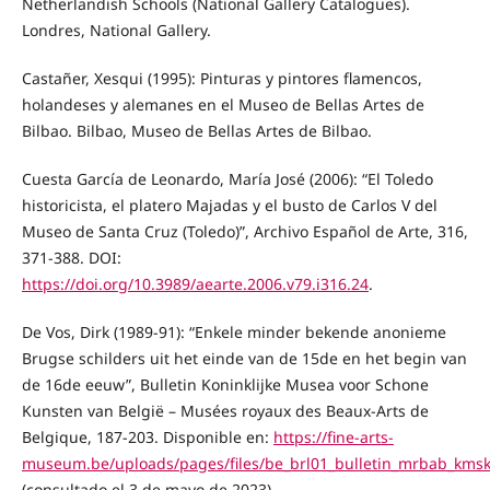
Netherlandish Schools (National Gallery Catalogues).
Londres, National Gallery.
Castañer, Xesqui (1995): Pinturas y pintores flamencos,
holandeses y alemanes en el Museo de Bellas Artes de
Bilbao. Bilbao, Museo de Bellas Artes de Bilbao.
Cuesta García de Leonardo, María José (2006): “El Toledo
historicista, el platero Majadas y el busto de Carlos V del
Museo de Santa Cruz (Toledo)”, Archivo Español de Arte, 316,
371-388. DOI:
https://doi.org/10.3989/aearte.2006.v79.i316.24
.
De Vos, Dirk (1989-91): “Enkele minder bekende anonieme
Brugse schilders uit het einde van de 15de en het begin van
de 16de eeuw”, Bulletin Koninklijke Musea voor Schone
Kunsten van België – Musées royaux des Beaux-Arts de
Belgique, 187-203. Disponible en:
https://fine-arts-
museum.be/uploads/pages/files/be_brl01_bulletin_mrbab_kms
(consultado el 3 de mayo de 2023).