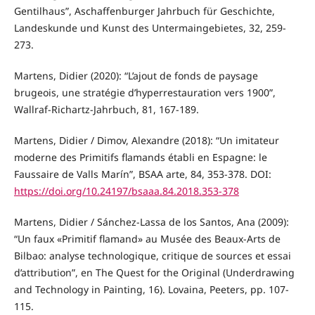
Gentilhaus”, Aschaffenburger Jahrbuch für Geschichte,
Landeskunde und Kunst des Untermaingebietes, 32, 259-
273.
Martens, Didier (2020): “L’ajout de fonds de paysage
brugeois, une stratégie d’hyperrestauration vers 1900”,
Wallraf-Richartz-Jahrbuch, 81, 167-189.
Martens, Didier / Dimov, Alexandre (2018): “Un imitateur
moderne des Primitifs flamands établi en Espagne: le
Faussaire de Valls Marín”, BSAA arte, 84, 353-378. DOI:
https://doi.org/10.24197/bsaaa.84.2018.353-378
Martens, Didier / Sánchez-Lassa de los Santos, Ana (2009):
“Un faux «Primitif flamand» au Musée des Beaux-Arts de
Bilbao: analyse technologique, critique de sources et essai
d’attribution”, en The Quest for the Original (Underdrawing
and Technology in Painting, 16). Lovaina, Peeters, pp. 107-
115.