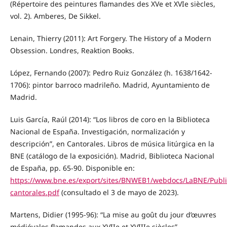
(Répertoire des peintures flamandes des XVe et XVIe siècles,
vol. 2). Amberes, De Sikkel.
Lenain, Thierry (2011): Art Forgery. The History of a Modern
Obsession. Londres, Reaktion Books.
López, Fernando (2007): Pedro Ruiz González (h. 1638/1642-
1706): pintor barroco madrileño. Madrid, Ayuntamiento de
Madrid.
Luis García, Raúl (2014): “Los libros de coro en la Biblioteca
Nacional de España. Investigación, normalización y
descripción”, en Cantorales. Libros de música litúrgica en la
BNE (catálogo de la exposición). Madrid, Biblioteca Nacional
de España, pp. 65-90. Disponible en:
https://www.bne.es/export/sites/BNWEB1/webdocs/LaBNE/Publi
cantorales.pdf
(consultado el 3 de mayo de 2023).
Martens, Didier (1995-96): “La mise au goût du jour d’œuvres
médiévales flamandes aux XVIIe et XVIIIe siècles”,