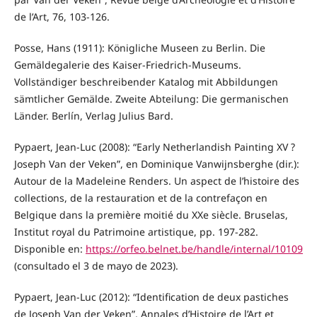
de l’Art, 76, 103-126.
Posse, Hans (1911): Königliche Museen zu Berlin. Die
Gemäldegalerie des Kaiser-Friedrich-Museums.
Vollständiger beschreibender Katalog mit Abbildungen
sämtlicher Gemälde. Zweite Abteilung: Die germanischen
Länder. Berlín, Verlag Julius Bard.
Pypaert, Jean-Luc (2008): “Early Netherlandish Painting XV ?
Joseph Van der Veken”, en Dominique Vanwijnsberghe (dir.):
Autour de la Madeleine Renders. Un aspect de l’histoire des
collections, de la restauration et de la contrefaçon en
Belgique dans la première moitié du XXe siècle. Bruselas,
Institut royal du Patrimoine artistique, pp. 197-282.
Disponible en:
https://orfeo.belnet.be/handle/internal/10109
(consultado el 3 de mayo de 2023).
Pypaert, Jean-Luc (2012): “Identification de deux pastiches
de Joseph Van der Veken”, Annales d’Histoire de l’Art et