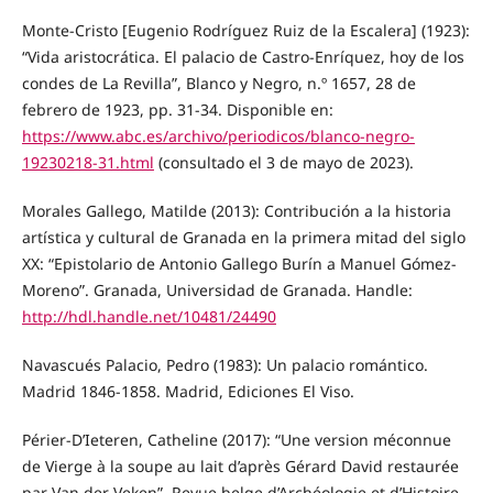
Monte-Cristo [Eugenio Rodríguez Ruiz de la Escalera] (1923):
“Vida aristocrática. El palacio de Castro-Enríquez, hoy de los
condes de La Revilla”, Blanco y Negro, n.º 1657, 28 de
febrero de 1923, pp. 31-34. Disponible en:
https://www.abc.es/archivo/periodicos/blanco-negro-
19230218-31.html
(consultado el 3 de mayo de 2023).
Morales Gallego, Matilde (2013): Contribución a la historia
artística y cultural de Granada en la primera mitad del siglo
XX: “Epistolario de Antonio Gallego Burín a Manuel Gómez-
Moreno”. Granada, Universidad de Granada. Handle:
http://hdl.handle.net/10481/24490
Navascués Palacio, Pedro (1983): Un palacio romántico.
Madrid 1846-1858. Madrid, Ediciones El Viso.
Périer-D’Ieteren, Catheline (2017): “Une version méconnue
de Vierge à la soupe au lait d’après Gérard David restaurée
par Van der Veken”, Revue belge d’Archéologie et d’Histoire