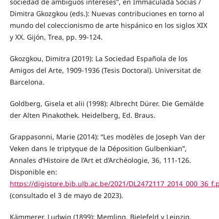
sociedad de ambiguos intereses”, en Immaculada Socias /
Dimitra Gkozgkou (eds.): Nuevas contribuciones en torno al
mundo del coleccionismo de arte hispánico en los siglos XIX
y XX. Gijón, Trea, pp. 99-124.
Gkozgkou, Dimitra (2019): La Sociedad Española de los
Amigos del Arte, 1909-1936 (Tesis Doctoral). Universitat de
Barcelona.
Goldberg, Gisela et alii (1998): Albrecht Dürer. Die Gemälde
der Alten Pinakothek. Heidelberg, Ed. Braus.
Grappasonni, Marie (2014): “Les modèles de Joseph Van der
Veken dans le triptyque de la Déposition Gulbenkian”,
Annales d’Histoire de l’Art et d’Archéologie, 36, 111-126.
Disponible en:
https://digistore.bib.ulb.ac.be/2021/DL2472117_2014_000_36_f.
(consultado el 3 de mayo de 2023).
Kämmerer, Ludwig (1899): Memling. Bielefeld y Leipzig,