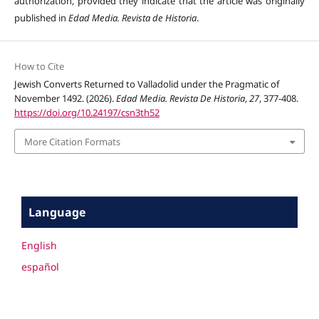
authorization, provided they indicate that the article was originally
published in
Edad Media. Revista de Historia
.
How to Cite
Jewish Converts Returned to Valladolid under the Pragmatic of
November 1492. (2026).
Edad Media. Revista De Historia
,
27
, 377-408.
https://doi.org/10.24197/csn3th52
More Citation Formats
Language
English
español