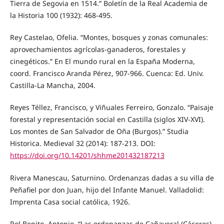
Tierra de Segovia en 1514.” Boletín de la Real Academia de
la Historia 100 (1932): 468-495.
Rey Castelao, Ofelia. “Montes, bosques y zonas comunales:
aprovechamientos agrícolas-ganaderos, forestales y
cinegéticos.” En El mundo rural en la España Moderna,
coord. Francisco Aranda Pérez, 907-966. Cuenca: Ed. Univ.
Castilla-La Mancha, 2004.
Reyes Téllez, Francisco, y Viñuales Ferreiro, Gonzalo. “Paisaje
forestal y representación social en Castilla (siglos XIV-XVI).
Los montes de San Salvador de Oña (Burgos).” Studia
Historica. Medieval 32 (2014): 187-213. DOI:
https://doi.org/10.14201/shhme201432187213
Rivera Manescau, Saturnino. Ordenanzas dadas a su villa de
Peñafiel por don Juan, hijo del Infante Manuel. Valladolid:
Imprenta Casa social católica, 1926.
Rol Benito, Antonio. “Las ordenanzas de Cañaveral (Cáceres).