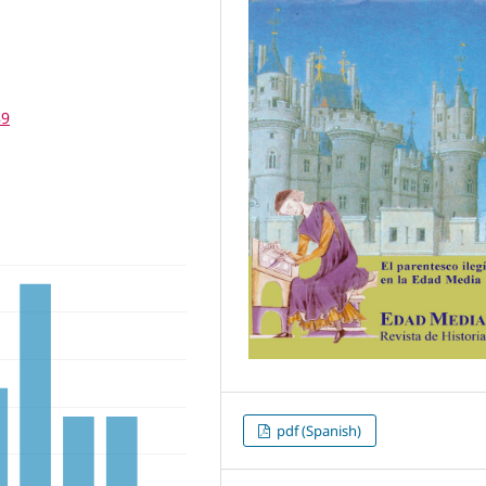
89
pdf (Spanish)