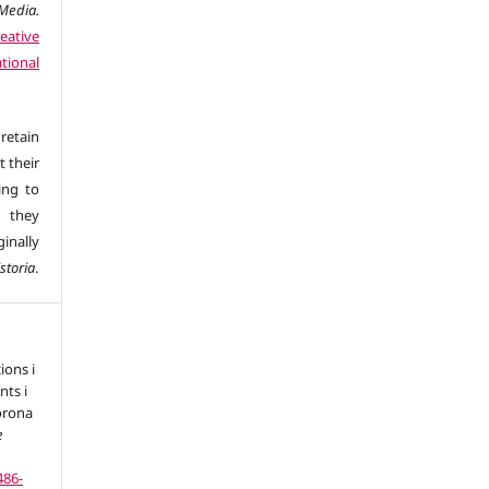
edia.
eative
tional
retain
t their
ing to
 they
inally
storia
.
ions i
nts i
orona
e
486-