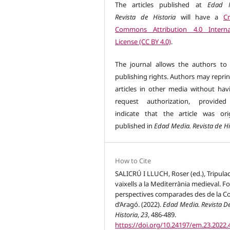
The articles published at
Edad M
Revista de Historia
will have a
Cr
Commons Attribution 4.0 Interna
License (CC BY 4.0)
.
The journal allows the authors to 
publishing rights. Authors may reprin
articles in other media without hav
request authorization, provided
indicate that the article was orig
published in
Edad Media. Revista de Hi
How to Cite
SALICRÚ I LLUCH, Roser (ed.), Tripulac
vaixells a la Mediterrània medieval. Fo
perspectives comparades des de la C
d’Aragó. (2022).
Edad Media. Revista D
Historia
,
23
, 486-489.
https://doi.org/10.24197/em.23.2022.