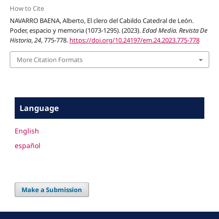
How to Cite
NAVARRO BAENA, Alberto, El clero del Cabildo Catedral de León.
Poder, espacio y memoria (1073-1295). (2023).
Edad Media. Revista De
Historia
,
24
, 775-778.
https://doi.org/10.24197/em.24.2023.775-778
More Citation Formats
Language
English
español
Make a Submission