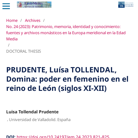
Home
/
Archives
/
No. 24 (2023): Patrimonio, memoria, identidad y conocimiento:
fuentes y archivos monásticos en la Europa meridional en la Edad
Media
/
DOCTORAL THESIS
PRUDENTE, Luísa TOLLENDAL,
Domina: poder en femenino en el
reino de León (siglos XI-XII)
Luisa Tollendal Prudente
,
Universidad de Valladolid. España
DOI:
https://doi.org/10.24197/em.24.2023.821-825