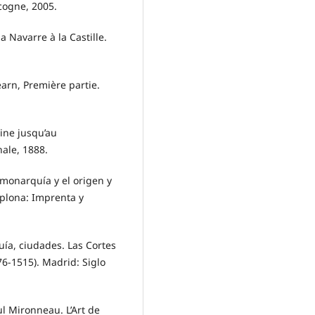
cogne, 2005.
a Navarre à la Castille.
éarn, Première partie.
gine jusqu’au
ale, 1888.
 monarquía y el origen y
plona: Imprenta y
ía, ciudades. Las Cortes
6-1515). Madrid: Siglo
ul Mironneau. L’Art de