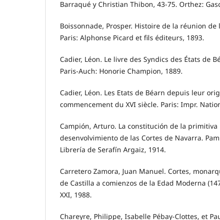
Barraqué y Christian Thibon, 43-75. Orthez: Gas
Boissonnade, Prosper. Histoire de la réunion de l
Paris: Alphonse Picard et fils éditeurs, 1893.
Cadier, Léon. Le livre des Syndics des États de B
Paris-Auch: Honorie Champion, 1889.
Cadier, Léon. Les Etats de Béarn depuis leur ori
commencement du XVI siècle. Paris: Impr. Nation
Campión, Arturo. La constitución de la primitiva
desenvolvimiento de las Cortes de Navarra. Pam
Librería de Serafín Argaiz, 1914.
Carretero Zamora, Juan Manuel. Cortes, monarqu
de Castilla a comienzos de la Edad Moderna (147
XXI, 1988.
Chareyre, Philippe, Isabelle Pébay-Clottes, et Pa