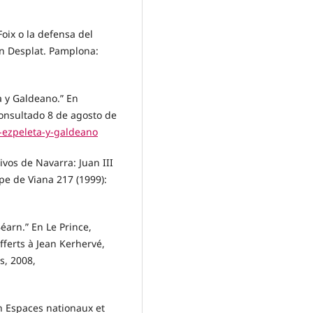
Foix o la defensa del
an Desplat. Pamplona:
a y Galdeano.” En
consultado 8 de agosto de
e-ezpeleta-y-galdeano
tivos de Navarra: Juan III
ipe de Viana 217 (1999):
Béarn.” En Le Prince,
ferts à Jean Kerhervé,
s, 2008,
En Espaces nationaux et