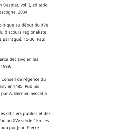
 Desplat, vol. I, editado
Gascogne, 2004.
politique au début du XVe
du discours régionaliste
e Barraqué, 15-36. Pau:
arca decisivo en las
 1999.
u Conseil de régence du
janvier 1485. Publiés
 par A. Bernier, avocat à
s officiers publics et des
au au XVe siècle.” En Les
tado por Jean-Pierre