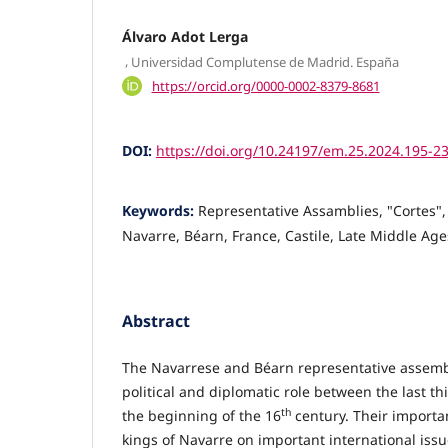
Álvaro Adot Lerga
,
Universidad Complutense de Madrid. España
https://orcid.org/0000-0002-8379-8681
DOI:
https://doi.org/10.24197/em.25.2024.195-2
Keywords:
Representative Assamblies, "Cortes"
Navarre, Béarn, France, Castile, Late Middle Age
Abstract
The Navarrese and Béarn representative assembl
political and diplomatic role between the last thi
th
the beginning of the 16
century. Their importan
kings of Navarre on important international is