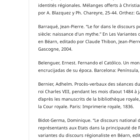
identités régionales. Mélanges offerts à Christian
por A. Blazquez y Ph. Chareyre, 25-44. Orthez: 
Barraqué, Jean-Pierre. “Le for dans le discours 
siècle: naissance d'un mythe.” En Les Variantes 
en Béarn, editado por Claude Thibon, Jean-Pierr
Gascogne, 2004.
Belenguer, Ernest. Fernando el Católico. Un mon
encrucijadas de su época. Barcelona: Península,
Bernier, Adhelm. Procès-verbaux des séances d
roi Charles VIII, pendant les mois d’aout 1484 à 
d’après les manuscrits de la bibliothèque royale,
la Cour royale. Paris: Imprimerie royale, 1836.
Bidot-Germa, Dominique. “Le discours national de
représentants aux Etats dans la principauté de P
variantes du discours régionaliste en Béarn, edi