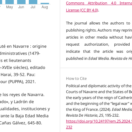
Commons Attribution 4.0 Interna
License (CC BY 4.0)
.
The journal allows the authors to 
publishing rights. Authors may reprin
articles in other media without hav
request authorization, provided
uté en Navarre : origine
indicate that the article was orig
administratives (1479-
published in
Edad Media. Revista de Hi
is et lieutenants
XVIIe siècles), editado
Harai, 39-52. Pau:
How to Cite
dour (PUPPA), 2021.
Political and diplomatic activity of the
Courts of Navarre and the States of B
e los reyes de Navarra.
the early years of the reign of Catheri
ado», y Ladrón de
and the beginning of the “legal war” 
ualidades, instituciones y
the King of France. (2024).
Edad Media
Revista De Historia
,
25
, 195-232.
urante la Baja Edad Media
https://doi.org/10.24197/em.25.2024.
 Cañas Gálvez, 645-80.
232