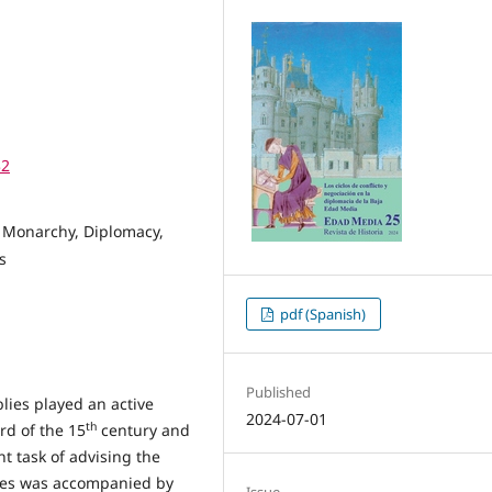
32
, Monarchy, Diplomacy,
s
pdf (Spanish)
Published
ies played an active
2024-07-01
th
rd of the 15
century and
t task of advising the
sues was accompanied by