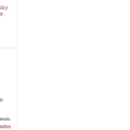
cto y
la
al
edia.
eative