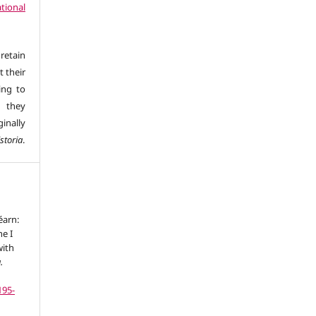
tional
retain
t their
ing to
 they
inally
storia
.
éarn:
ne I
with
.
195-