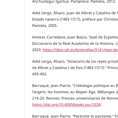
Anchustegui Igartua. Pamplona: Pamiela, 2012.
Adot Lerga, Álvaro. Juan de Albret y Catalina de 
Estado navarro (1483-1517), préface par Christi
Pamiela, 2005.
Amores Carredano, Juan Bosco. “José de Ezpelet
Diccionario de la Real Academia de la Historia, 
2023,
https://dbe.rah.es/biografias/9141/jose-d
Adot Lerga, Álvaro. “Itinerario de los reyes priva
de Albret y Catalina I de Foix (1483-1517).” Prínc
459-492.
Barraqué, Jean-Pierre. “L'idéologie politique en 
l'argent, les hommes au Moyen Âge. Mélanges of
219-29. Rennes: Presses universitaires de Renne
https://doi.org/10.4000/books.pur.5334
.
Barraqué, Jean-Pierre. “Pactisme et pactisme.” 