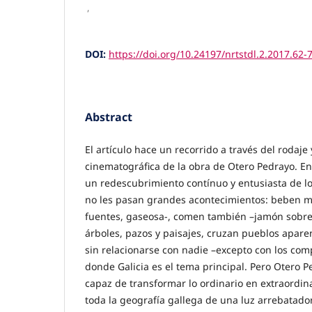
,
DOI:
https://doi.org/10.24197/nrtstdl.2.2017.62-
Abstract
El artículo hace un recorrido a través del rodaje
cinematográfica de la obra de Otero Pedrayo. En
un redescubrimiento contínuo y entusiasta de lo 
no les pasan grandes acontecimientos: beben mu
fuentes, gaseosa-, comen también –jamón sobre
árboles, pazos y paisajes, cruzan pueblos apar
sin relacionarse con nadie –excepto con los com
donde Galicia es el tema principal. Pero Otero 
capaz de transformar lo ordinario en extraordin
toda la geografía gallega de una luz arrebatado