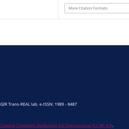
More Citation Formats
 GIR Trans-REAL lab. e-ISSN: 1989 - 8487
Creative Commons Atribución 4.0 Internacional (CC BY 4.0)
.