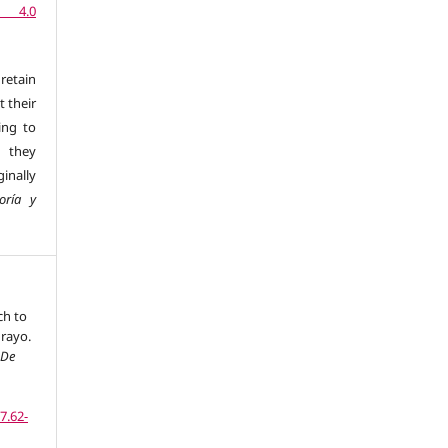
n 4.0
retain
t their
ing to
 they
inally
oría y
ch to
rayo.
 De
7.62-