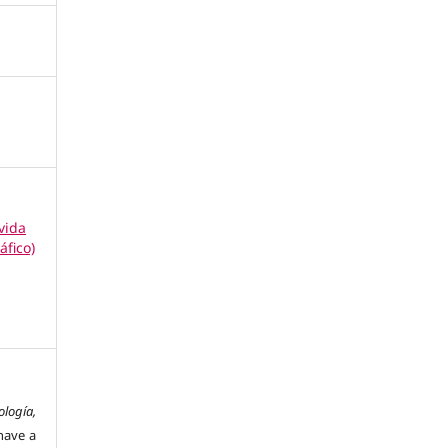
vida
áfico)
ología,
have a