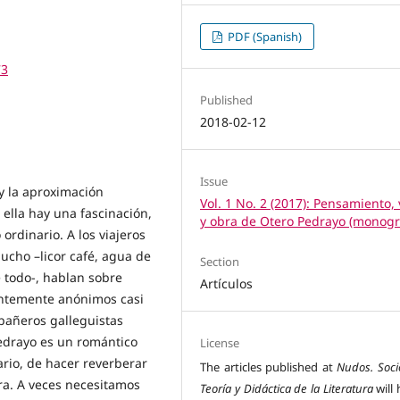
PDF (Spanish)
73
Published
2018-02-12
Issue
 y la aproximación
Vol. 1 No. 2 (2017): Pensamiento, 
 ella hay una fascinación,
y obra de Otero Pedrayo (monogr
ordinario. A los viajeros
cho –licor café, agua de
Section
 todo-, hablan sobre
Artículos
entemente anónimos casi
pañeros galleguistas
Pedrayo es un romántico
License
ario, de hacer reverberar
The articles published at
Nudos. Soci
ra. A veces necesitamos
Teoría y Didáctica de la Literatura
will 