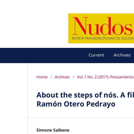
Current
Archives
Home
/
Archives
/
Vol. 1 No. 2 (2017): Pensamient
About the steps of nós. A f
Ramón Otero Pedrayo
Simone Saibene