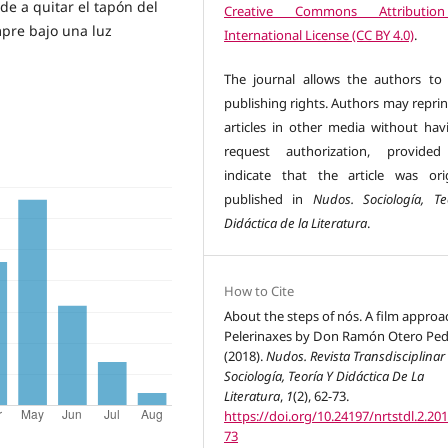
de a quitar el tapón del
Creative Commons Attributio
mpre bajo una luz
International License (CC BY 4.0)
.
The journal allows the authors to 
publishing rights. Authors may reprin
articles in other media without hav
request authorization, provided
indicate that the article was orig
published in
Nudos. Sociología, Te
Didáctica de la Literatura
.
How to Cite
About the steps of nós. A film approa
Pelerinaxes by Don Ramón Otero Ped
(2018).
Nudos. Revista Transdisciplinar
Sociología, Teoría Y Didáctica De La
Literatura
,
1
(2), 62-73.
https://doi.org/10.24197/nrtstdl.2.201
73