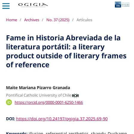
Home
/
Archives
/
No. 37 (2025)
/
Artículos
Fame in Historia Abreviada de la
literatura portátil: a literary
product outside of literary frames
of reference
Maite Mariana Pizarro Granada
Pontifical Catholic University of Chile
https://orcid.org/0000-0001-6250-1466
DOI:
https://doi.org/10.24197/ogigia.37.2025.69-90
Keywords:
illusion, referential aesthetics, shandy, Duchamp