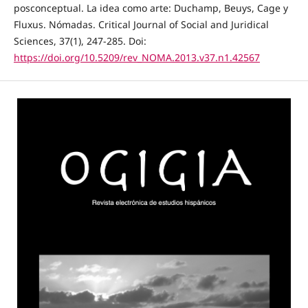
posconceptual. La idea como arte: Duchamp, Beuys, Cage y
Fluxus. Nómadas. Critical Journal of Social and Juridical
Sciences, 37(1), 247-285. Doi:
https://doi.org/10.5209/rev_NOMA.2013.v37.n1.42567