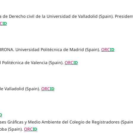
 Derecho civil de la Universidad de Valladolid (Spain). Presiden
C
ID
A. Universidad Politécnica de Madrid (Spain).
ORC
ID
Politécnica de Valencia (Spain).
ORC
ID
 Valladolid (Spain).
ORC
ID
D
ases Gráficas y Medio Ambiente del Colegio de Registradores (Spain
oba (Spain).
ORC
ID