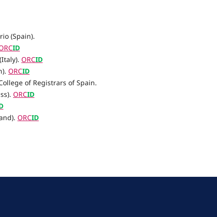
io (Spain).
ORC
ID
Italy).
ORC
ID
n).
ORC
ID
College of Registrars of Spain
.
iss
).
ORC
ID
D
land).
ORC
ID