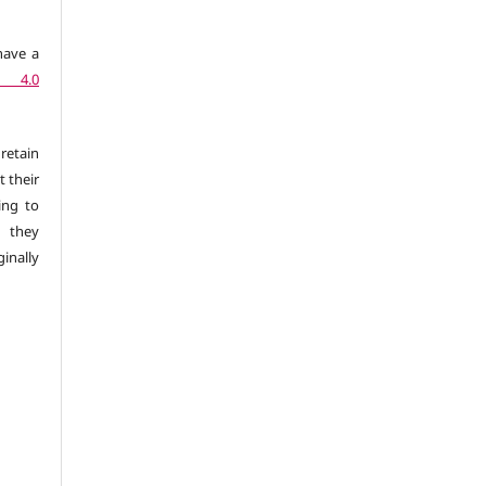
have a
n 4.0
retain
t their
ing to
 they
inally