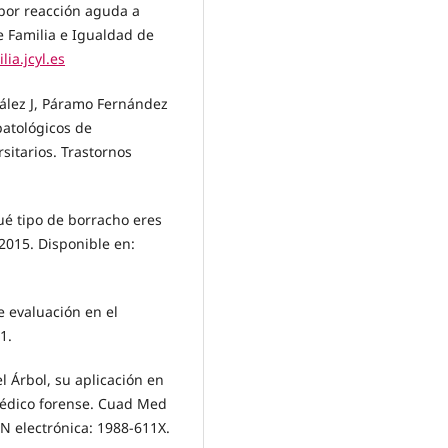
 por reacción aguda a
de Familia e Igualdad de
lia.jcyl.es
zález J, Páramo Fernández
patológicos de
itarios. Trastornos
é tipo de borracho eres
 2015. Disponible en:
 evaluación en el
1.
l Árbol, su aplicación en
 médico forense. Cuad Med
SN electrónica: 1988-611X.