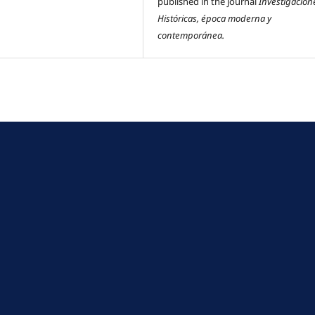
published in the journal
Investigacion
Históricas, época moderna y
contemporánea.