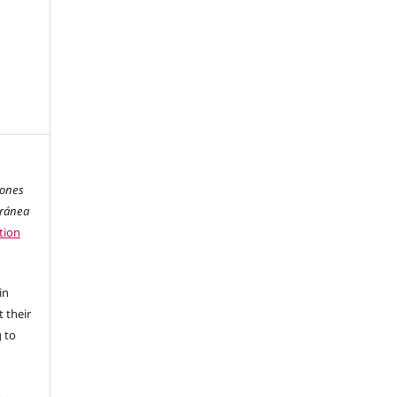
iones
oránea
tion
in
 their
g to