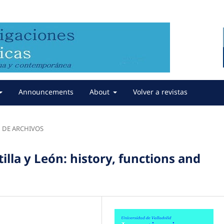
Announcements
About
Volver a revistas
 DE ARCHIVOS
illa y León: history, functions and