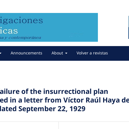
Announcements
About
Volver a revistas
ailure of the insurrectional plan
d in a letter from Víctor Raúl Haya d
 dated September 22, 1929