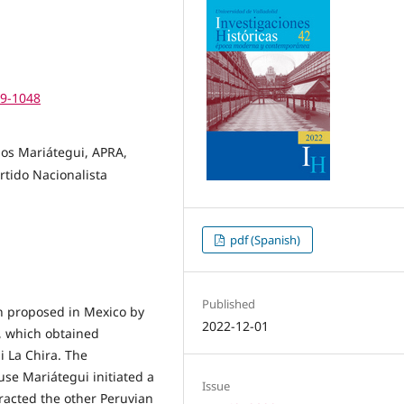
19-1048
rlos Mariátegui, APRA,
rtido Nacionalista
pdf (Spanish)
Published
an proposed in Mexico by
2022-12-01
8, which obtained
i La Chira. The
use Mariátegui initiated a
Issue
tracted the other Peruvian