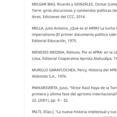
MELGAR BAO, Ricardo y GONZÁLES, Osmar (comp.)
Torre: giros discursivos y contiendas políticas (t
Aires, Ediciones del CCC, 2014.
MELLA, Julio Antonio, ¿Qué es el ARPA? La lucha 
imperialismo (El primer documento político sobr
Editorial Educación, 1975.
MENESES MEDINA, Rómulo, Por el APRA: en la cárc
Lima, Editorial Cooperativa Aprista Atahualpa, 1
MURILLO GARAYCOCHEA, Percy, Historia del APRA
Atlántida S.A., 1976.
PAKKARSVIRTA, Jussi, “Víctor Raúl Haya de la Tor
primera y última fase del aprismo internacional?
22, (2001), pp. 9 – 32.
PALTI, Elías J, “La nueva historia intelectual y s