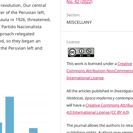
No. 42 (2022)
revolution. Our central
er of the Peruvian left,
Section
auta in 1926, threatened,
MISCELLANY
 Partido Nacionalista
pproach relegated
nd, so they began an
License
the Peruvian left and
This work is licensed under a
Creative
Commons Attribution-NonCommercia
International License
.
All the articles published in
Investigac
Históricas, época moderna y contemp
will have a
Creative Commons Attribu
4.0 International License (CC BY 4.0)
.
The journal allows the authors to reta
publishing rights. Authors may reprint