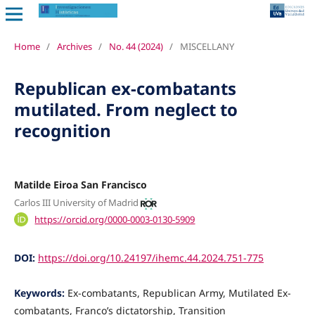
Home
/
Archives
/
No. 44 (2024)
/
MISCELLANY
Republican ex-combatants
mutilated. From neglect to
recognition
Matilde Eiroa San Francisco
Carlos III University of Madrid
https://orcid.org/0000-0003-0130-5909
DOI:
https://doi.org/10.24197/ihemc.44.2024.751-775
Keywords:
Ex-combatants, Republican Army, Mutilated Ex-
combatants, Franco’s dictatorship, Transition