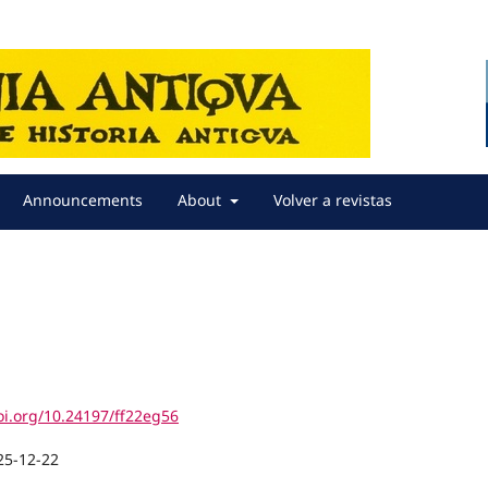
Announcements
About
Volver a revistas
oi.org/10.24197/ff22eg56
25-12-22