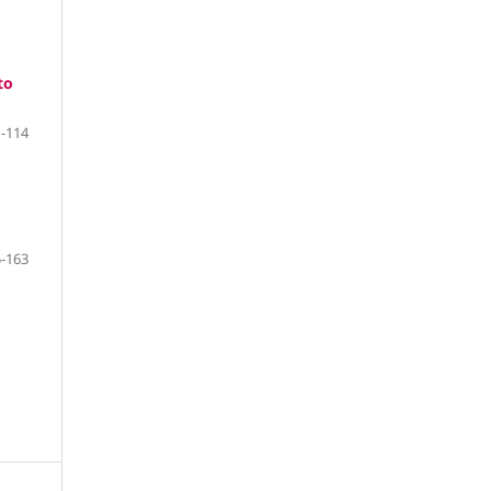
to
-114
-163