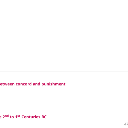
 Between concord and punishment
nd
st
e 2
to 1
Centuries BC
47