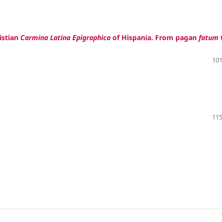
istian
Carmina Latina Epigraphica
of Hispania. From pagan
fatum
101
115