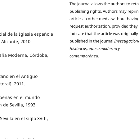
The journal allows the authors to reta
publishing rights. Authors may reprint
articles in other media without havin
request authorization, provided they
indicate that the article was originally
al de la Iglesia española
published in the journal
Investigacion
 Alicante, 2010.
Históricas, época moderna y
paña Moderna, Córdoba,
contemporánea.
tano en el Antiguo
oral], 2011.
 penas en el mundo
n de Sevilla, 1993.
villa en el siglo XVIII,