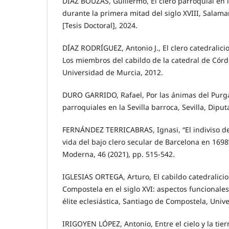
DÍAZ BOUZAS, Guillermo, El clero parroquial en 
durante la primera mitad del siglo XVIII, Salam
[Tesis Doctoral], 2024.
DÍAZ RODRÍGUEZ, Antonio J., El clero catedralic
Los miembros del cabildo de la catedral de Córd
Universidad de Murcia, 2012.
DURO GARRIDO, Rafael, Por las ánimas del Purga
parroquiales en la Sevilla barroca, Sevilla, Diput
FERNÁNDEZ TERRICABRAS, Ignasi, “El indiviso de
vida del bajo clero secular de Barcelona en 1698
Moderna, 46 (2021), pp. 515-542.
IGLESIAS ORTEGA, Arturo, El cabildo catedralici
Compostela en el siglo XVI: aspectos funcionales
élite eclesiástica, Santiago de Compostela, Univ
IRIGOYEN LÓPEZ, Antonio, Entre el cielo y la tierra