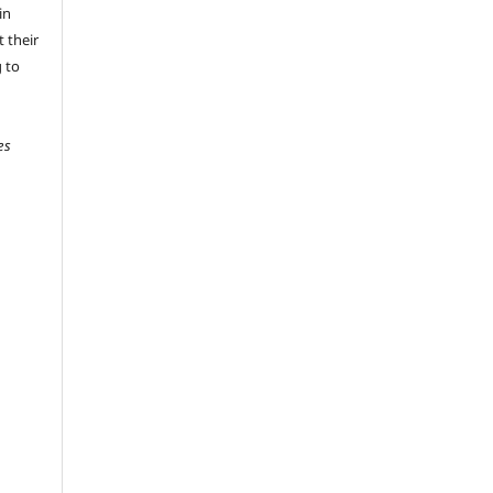
in
 their
g to
es