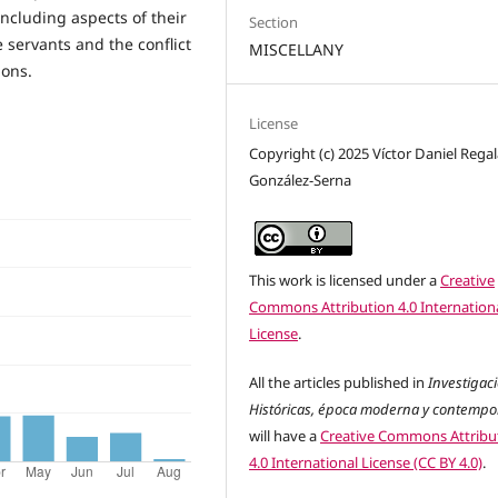
including aspects of their
Section
he servants and the conflict
MISCELLANY
ions.
License
Copyright (c) 2025 Víctor Daniel Rega
González-Serna
This work is licensed under a
Creative
Commons Attribution 4.0 Internation
License
.
All the articles published in
Investigac
Históricas, época moderna y contemp
will have a
Creative Commons Attribu
4.0 International License (CC BY 4.0)
.