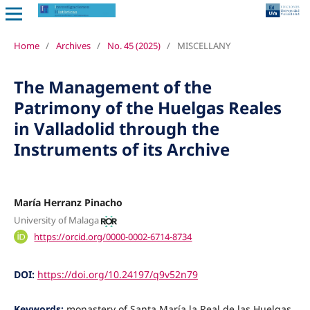
Home
/
Archives
/
No. 45 (2025)
/
MISCELLANY
The Management of the
Patrimony of the Huelgas Reales
in Valladolid through the
Instruments of its Archive
María Herranz Pinacho
University of Malaga
https://orcid.org/0000-0002-6714-8734
DOI:
https://doi.org/10.24197/q9v52n79
Keywords:
monastery of Santa María la Real de las Huelgas