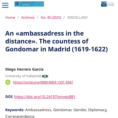
Home
/
Archives
/
No. 45 (2025)
/
MISCELLANY
An «ambassadress in the
distance». The countess of
Gondomar in Madrid (1619-1622)
Diego Herrero García
University of Valladolid
https://orcid.org/0000-0003-1331-5047
DOI:
https://doi.org/10.24197/qnyqs881
Keywords:
Ambassadress, Gondomar, Gender, Diplomacy,
Correspondence