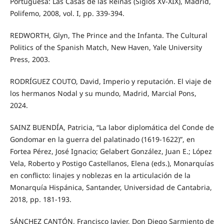
Portuguesa: Las Casas de las Reinas (Siglos XV-XIX), Madrid,
Polifemo, 2008, vol. I, pp. 339-394.
REDWORTH, Glyn, The Prince and the Infanta. The Cultural
Politics of the Spanish Match, New Haven, Yale University
Press, 2003.
RODRÍGUEZ COUTO, David, Imperio y reputación. El viaje de
los hermanos Nodal y su mundo, Madrid, Marcial Pons,
2024.
SAINZ BUENDÍA, Patricia, “La labor diplomática del Conde de
Gondomar en la guerra del palatinado (1619-1622)”, en
Fortea Pérez, José Ignacio; Gelabert González, Juan E.; López
Vela, Roberto y Postigo Castellanos, Elena (eds.), Monarquías
en conflicto: linajes y noblezas en la articulación de la
Monarquía Hispánica, Santander, Universidad de Cantabria,
2018, pp. 181-193.
SÁNCHEZ CANTÓN, Francisco Javier, Don Diego Sarmiento de