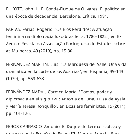
ELLIOTT, John H., El Conde-Duque de Olivares. El político en
una época de decadencia, Barcelona, Crítica, 1991.
FARIAS, Farias, Rogério, “Os Elos Perdidos: A atuação
feminina na diplomacia luso-brasileira, 1780-1822”, en Ex
Aequo: Revista da Associação Portuguesa de Estudos sobre
as Mulheres, 40 (2019), pp. 15-30.
FERNÁNDEZ MARTÍN, Luis, “La Marquesa del Valle. Una vida
dramática en la corte de los Austrias”, en Hispania, 39-143
(1979), pp. 559-638.
FERNÁNDEZ-NADAL, Carmen María, “Damas, poder y
diplomacia en el siglo XVII: Antonia de Luna, Luisa de Ayala
y María Teresa Ronquillo”, en Dossiers feministes, 15 (2011),
pp. 101-126.
FEROS CARRASCO, Antonio, El Duque de Lerma: realeza y
privanza en la España de Felipe III, Madrid, Marcial Pons,