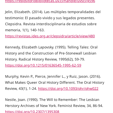
https://repositoriobibliotecas.uv.cl/handle/uvscl/4596
Jelin, Elizabeth. (2014). Las múltiples temporalidades del
testimonio: El pasado vivido y sus legados presentes.
Clepsidra. Revista interdisciplinaria de estudios sobre
memoria, 1(1), 140-163.
https://revistas.ides.org.ar/clepsidra/article/view/480
Kennedy, Elizabeth Lapovsky. (1995). Telling Tales: Oral
History and the Construction of Pre-Stonewall Lesbian
History. Radical History Review, 1995(62), 59-79.
https://doi.org/10.1215/01636545-1995-62-59
Murphy, Kevin P., Pierce, Jennifer L., y Ruiz, Jason. (2016).
What Makes Queer Oral History Different. The Oral History
Review, 43(1), 1-24.
https://doi.org/10.1093/ohr/ohw022
Nestle, Joan. (1990). The Will to Remember: The Lesbian
Herstory Archives of New York. Feminist Review, 34, 86-94.
https://doi.org/10.2307/1395308