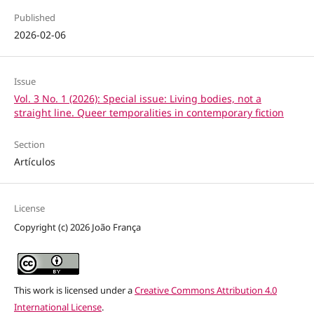
Published
2026-02-06
Issue
Vol. 3 No. 1 (2026): Special issue: Living bodies, not a
straight line. Queer temporalities in contemporary fiction
Section
Artículos
License
Copyright (c) 2026 João França
This work is licensed under a
Creative Commons Attribution 4.0
International License
.