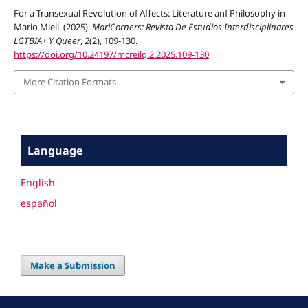
For a Transexual Revolution of Affects: Literature anf Philosophy in
Mario Mieli. (2025).
MariCorners: Revista De Estudios Interdisciplinares
LGTBIA+ Y Queer
,
2
(2), 109-130.
https://doi.org/10.24197/mcreilq.2.2025.109-130
More Citation Formats
Language
English
español
Make a Submission