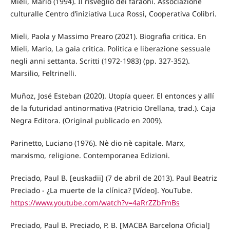
Mieli, Mario (1994). Il risveglio dei faraoni. Associazione
culturalle Centro d’iniziativa Luca Rossi, Cooperativa Colibri.
Mieli, Paola y Massimo Prearo (2021). Biografia critica. En
Mieli, Mario, La gaia critica. Politica e liberazione sessuale
negli anni settanta. Scritti (1972-1983) (pp. 327-352).
Marsilio, Feltrinelli.
Muñoz, José Esteban (2020). Utopía queer. El entonces y allí
de la futuridad antinormativa (Patricio Orellana, trad.). Caja
Negra Editora. (Original publicado en 2009).
Parinetto, Luciano (1976). Nè dio nè capitale. Marx,
marxismo, religione. Contemporanea Edizioni.
Preciado, Paul B. [euskadii] (7 de abril de 2013). Paul Beatriz
Preciado - ¿La muerte de la clínica? [Vídeo]. YouTube.
https://www.youtube.com/watch?v=4aRrZZbFmBs
Preciado, Paul B. Preciado, P. B. [MACBA Barcelona Oficial]