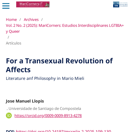
Home
/
Archives
/
Vol. 2 No. 2 (2025): MariCorners: Estudios Interdisciplinares LGTBIA+
y Queer
/
Artículos
For a Transexual Revolution of
Affects
Literature anf Philosophy in Mario Mieli
Jose Manuel Llopis
,
Universidade de Santiago de Compostela
https://orcid.org/0009-0009-8913-4278
DOI:
https://doi.org/10.24197/mcreilq.2.2025.109-130