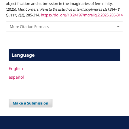
objectification and submission in the imaginaries of femininity.
(2025).
MariCorners: Revista De Estudios Interdisciplinares LGTBIA+ Y
Queer
,
2
(2), 285-314.
https://doi.org/10.24197/mcreilq.2.2025.285-314
More Citation Formats
Language
English
español
Make a Submission