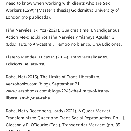
need to know when working with clients who are Sex
Workers (CSW)? [Master's thesis] Goldsmiths University of
London (no publicada).
Piña Narváez, Iki Yos (2021). Guaichía time. En Indigenous
Action Me-dia; Iki Yos Piña Narváez y Yásnaya Aguilar Gil
(Eds.). Futuro An-cestral. Tiempo no blanco. OnA Ediciones.
Platero Méndez, Lucas R. (2014). Trans*exualidades.
Edicions Bellate-rra.
Raha, Nat (2015). The Limits of Trans Liberalism.
Versobooks.com (blog), September 21.
www.versobooks.com/blogs/2245-the-limits-of-trans-
liberalism-by-nat-raha
Raha, Nat y Rosenberg, Jordy (2021). A Queer Marxist
Transfeminism: Queer and Trans Social Reproduction. En J. J.
Gleeson y E. O’Rourke (Eds.). Transgender Marxism (pp. 85-