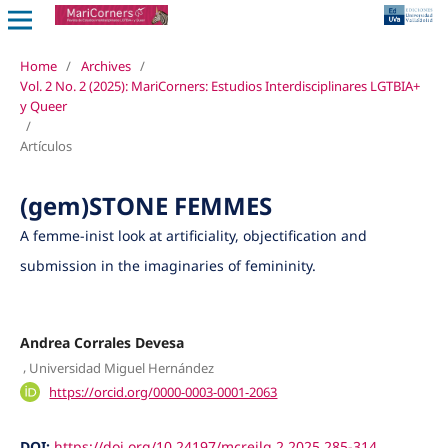
Home
/
Archives
/
Vol. 2 No. 2 (2025): MariCorners: Estudios Interdisciplinares LGTBIA+
y Queer
/
Artículos
(gem)STONE FEMMES
A femme-inist look at artificiality, objectification and
submission in the imaginaries of femininity.
Andrea Corrales Devesa
,
Universidad Miguel Hernández
https://orcid.org/0000-0003-0001-2063
DOI:
https://doi.org/10.24197/mcreilq.2.2025.285-314