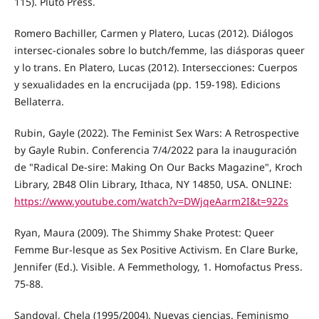
115). Pluto Press.
Romero Bachiller, Carmen y Platero, Lucas (2012). Diálogos
intersec-cionales sobre lo butch/femme, las diásporas queer
y lo trans. En Platero, Lucas (2012). Intersecciones: Cuerpos
y sexualidades en la encrucijada (pp. 159-198). Edicions
Bellaterra.
Rubin, Gayle (2022). The Feminist Sex Wars: A Retrospective
by Gayle Rubin. Conferencia 7/4/2022 para la inauguración
de "Radical De-sire: Making On Our Backs Magazine", Kroch
Library, 2B48 Olin Library, Ithaca, NY 14850, USA. ONLINE:
https://www.youtube.com/watch?v=DWjqeAarm2I&t=922s
Ryan, Maura (2009). The Shimmy Shake Protest: Queer
Femme Bur-lesque as Sex Positive Activism. En Clare Burke,
Jennifer (Ed.). Visible. A Femmethology, 1. Homofactus Press.
75-88.
Sandoval, Chela (1995/2004). Nuevas ciencias. Feminismo