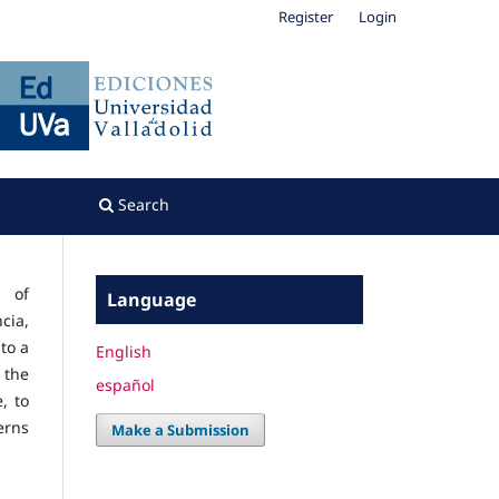
Register
Login
Search
n of
Language
cia,
 to a
English
 the
español
, to
erns
Make a Submission