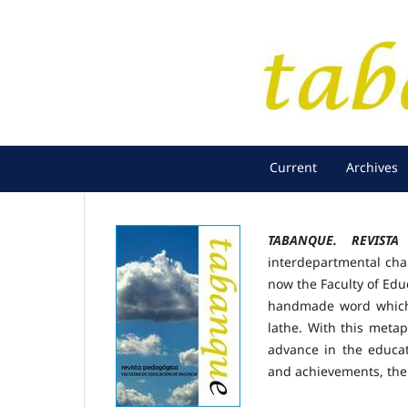
Current
Archives
TABANQUE. REVISTA
interdepartmental char
now the Faculty of Educ
handmade word which 
lathe. With this metaph
advance in the educat
and achievements, th