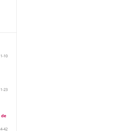
1-10
11-23
s de
24-42